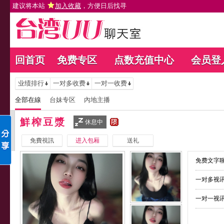
建议将本站
加入收藏
，方便日后找寻
回首页
免费专区
点数充值中心
会员登
业绩排行
一对多收费
一对一收费
全部在線
台妹专区
內地主播
鮮榨豆漿
休息中
免費視訊
进入包厢
送礼
免费文字聊
一对多视讯
一对一视讯