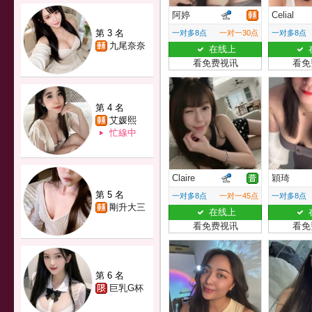
阿婷
Celial
第 3 名
一对多8点
一对一30点
一对多8点
九尾奈奈
在线上
看免费视讯
看免
第 4 名
艾媛熙
忙線中
Claire
穎琦
第 5 名
一对多8点
一对一45点
一对多8点
剛升大三
在线上
看免费视讯
看免
第 6 名
巨乳G杯