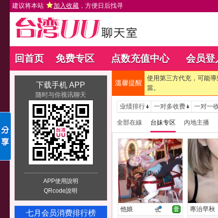
建议将本站
加入收藏
，方便日后找寻
回首页
免费专区
点数充值中心
会员登
使用第三方代充，可能導
溫馨提醒
下载手机 APP
當。
随时与你视讯聊天
业绩排行
一对多收费
一对一
全部在線
台妹专区
內地主播
APP使用說明
QRcode說明
他娘
專治早秋
七月会员消费排行榜