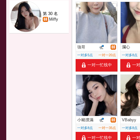
第 30 名
Miffy
強哥
瀾心
一对多5点
一对一20点
一对多8点
一对一忙线中
一
小豬撲滿
VBabyy
一对多8点
一对一35点
一对多8点
一对一忙线中
一