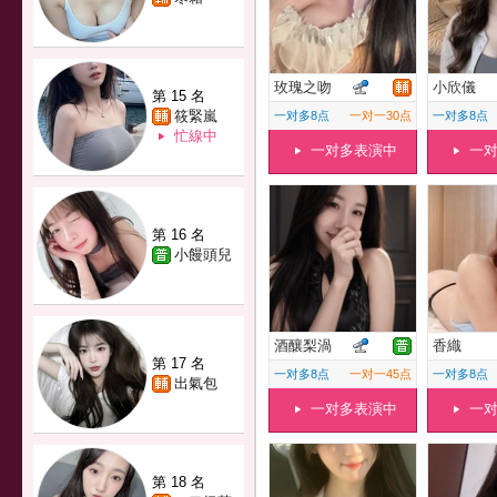
玫瑰之吻
小欣儀
第 15 名
筱緊嵐
一对多8点
一对一30点
一对多8点
忙線中
一对多表演中
一
第 16 名
小饅頭兒
酒釀梨渦
香織
第 17 名
一对多8点
一对一45点
一对多8点
出氣包
一对多表演中
一
第 18 名