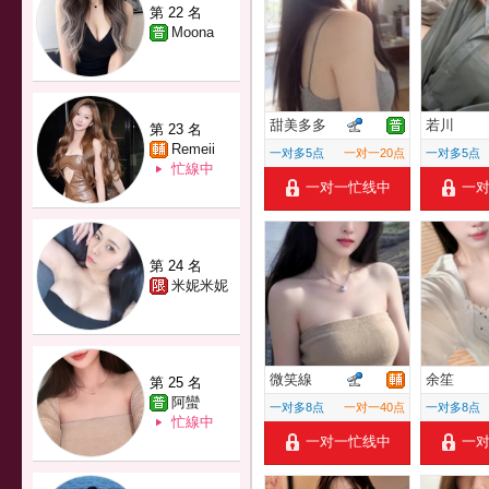
第 22 名
Moona
甜美多多
若川
第 23 名
Remeii
一对多5点
一对一20点
一对多5点
忙線中
一对一忙线中
一
第 24 名
米妮米妮
微笑線
余笙
第 25 名
阿蠻
一对多8点
一对一40点
一对多8点
忙線中
一对一忙线中
一