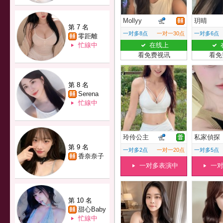
Mollyy
玥晴
第 7 名
一对多8点
一对一30点
一对多6点
零距離
忙線中
在线上
看免费视讯
看免
第 8 名
Serena
忙線中
玲伶公主
私家偵探
第 9 名
一对多2点
一对一20点
一对多5点
香奈奈子
一对多表演中
一
第 10 名
甜心Baby
忙線中