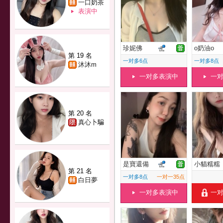
一口奶茶
表演中
珍妮佛
o奶油o
第 19 名
一对多6点
一对多8点
沐沐m
一对多表演中
一
第 20 名
真心卜騙
是寶還備
小貓糯糯
第 21 名
一对多8点
一对一35点
白日夢
一对多表演中
一