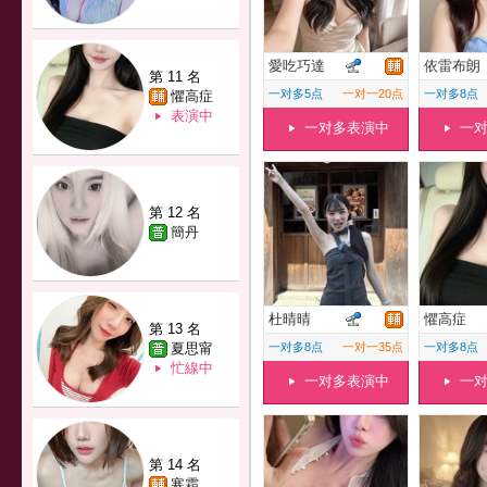
愛吃巧達
依雷布朗
第 11 名
一对多5点
一对一20点
一对多8点
懼高症
表演中
一对多表演中
一
第 12 名
簡丹
杜晴晴
懼高症
第 13 名
夏思甯
一对多8点
一对一35点
一对多8点
忙線中
一对多表演中
一
第 14 名
寒霜