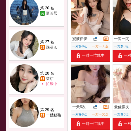
第 26 名
夏若熙
蜜液伊伊
一閃一閃
第 27 名
一对多8点
一对一35点
一对多8点
涵涵ㄦ
一对一忙线中
一
第 28 名
梨芽
忙線中
一天6次
最佳損友
第 29 名
一对多8点
一对一30点
一对多8点
一點點熟
一对一忙线中
一