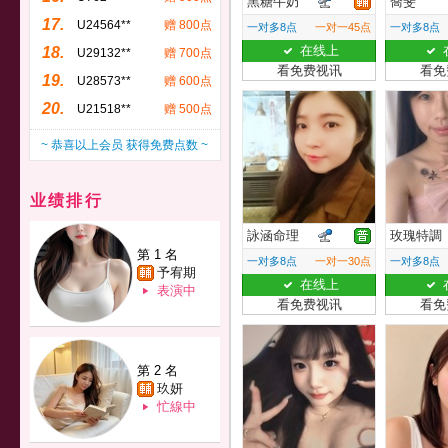
黑糖牛奶
喬斐
17.
U24564**
赠 800点
一对多8点
一对一45点
一对多8点
在线上
18.
U29132**
赠 700点
看免费视讯
看免
19.
U28573**
赠 600点
20.
U21518**
赠 500点
~ 恭喜以上会员 获得免费点数 ~
业绩排行
詠涵命理
玫瑰特調
第 1 名
一对多8点
一对一30点
一对多8点
予宥期
在线上
表演中
看免费视讯
看免
第 2 名
玖妍
忙線中